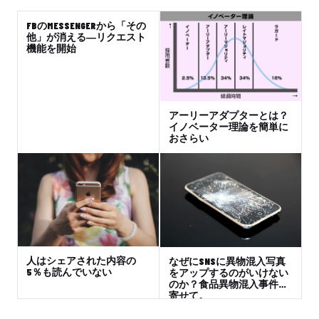
FBのMESSENGERから「その
他」が消える―リクエスト
機能を開始
アーリーアダプターとは？
イノベーター理論を簡単に
おさらい
人はシェアされた内容の
なぜにSNSに異物混入写真
5％も読んでいない
をアップするのがいけない
のか？食品異物混入事件に
寄せて。