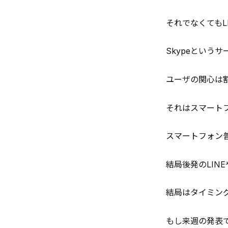
それでなくても
Skypeという
ユーザの関心は
それはスマート
スマートフォン
結局後発のLIN
結局はタイミン
もし来週の発表でF