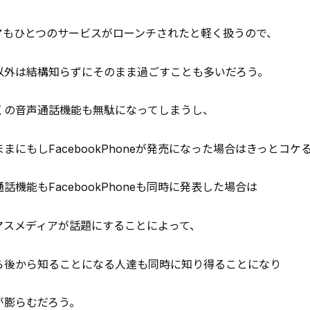
アもひとつのサービスがローンチされたと軽く扱うので、
以外は結構知らずにそのまま過ごすことも多いだろう。
くの音声通話機能も無駄になってしまうし、
まにもしFacebookPhoneが発売になった場合はきっとコケ
話機能もFacebookPhoneも同時に発表した場合は
マスメディアが話題にすることによって、
ら後から知ることになる人達も同時に知り得ることになり
が膨らむだろう。