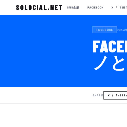
SOLOCIAL.NET
SNS全般
FACEBOOK
X / TWI
2013
FACEBOOK
FA
ノ
X / Twitt
SHARE